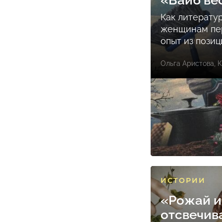
«Вайб ве
Как литерату
женщинам пе
опыт из пози
Ольга Аристова
,
К
ИСТОРИИ
«Рожай и
отсвечив