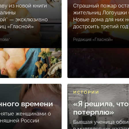
аву из новой книги
Страшный пожар ост
Залины
жительниц Логоушки б
ой* — эксклюзивно
Новые дома для них н
ниц «Гласной»
достроить третий год
лова*
Редакция «Гласной»
ИСТОРИИ
нного времени
«Я решила, что
потерплю»
снятые женщинами о
дняшней России
Бывшая ученица обви
в многолетних изнас