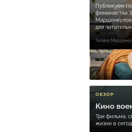
Публикуем гл
феминистки 
Маршенкулов
для читатель
Залина Маршенку
ОБЗОР
Кино вое
Три фильма, 
жизни в сего