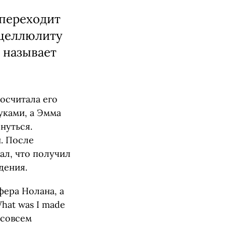
 переходит
 целлюлиту
 называет
осчитала его
уками, а Эмма
нуться.
. После
ал, что получил
дения.
ера Нолана, а
hat was I made
 совсем