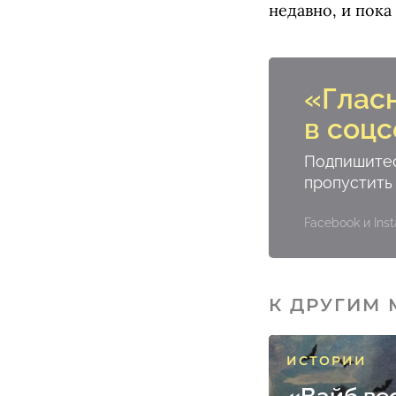
недавно, и пок
«Глас
в соцс
Подпишитес
пропустить
Facebook и In
К ДРУГИМ
ИСТОРИИ