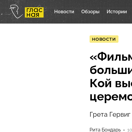
Новости
Обзоры
Истории
НОВОСТИ
«Фильм
больши
Кой вы
церемо
Грета Гервиг
Рита Бондарь
10