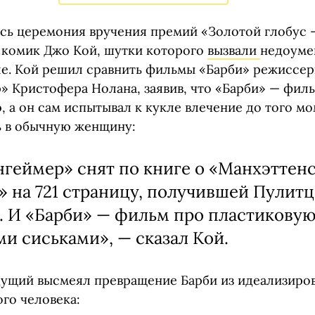
сь церемония вручения премий «Золотой глобус —
комик Джо Кой, шутки которого
вызвали
недоуме
ле. Кой решил сравнить фильмы «Барби» режиссер
» Кристофера Нолана, заявив, что «Барби» — филь
 а он сам испытывал к кукле влечение до того мо
ь в обычную женщину:
геймер» снят по книге о «Манхэттен
» на 721 страницу, получившей Пулит
 И «Барби» — фильм про пластиковую
и сиськами», — сказал Кой.
дущий высмеял превращение Барби из идеализиро
го человека: