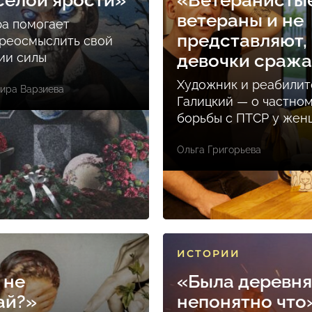
селой ярости»
«Ветеранисты
ветераны и не
ра помогает
представляют, 
реосмыслить свой
ции силы
девочки сраж
Художник и реабилит
ира Варзиева
Галицкий — о частно
борьбы с ПТСР у же
Ольга Григорьева
ИСТОРИИ
 не
«Была деревня
ай?»
непонятно что