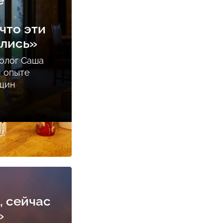
е
что эти
ались»
олог Саша
м опыте
нщин
, сейчас
»