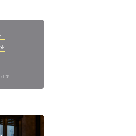
e
ok
 в РФ