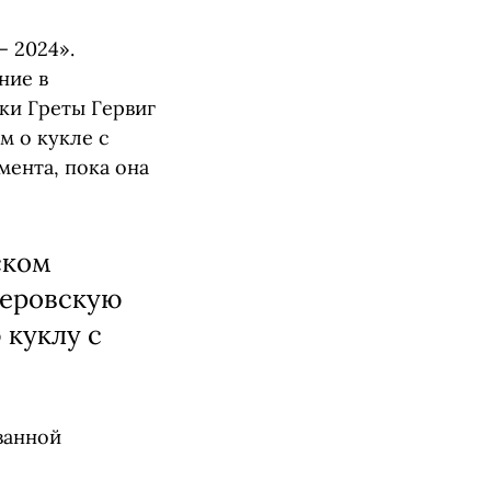
 2024».
ние в
ки Греты Гервиг
м о кукле с
мента, пока она
ском
церовскую
 куклу с
ванной