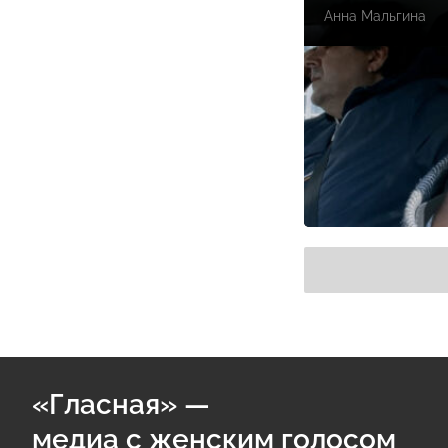
Анна Мальгина
«Гласная» —
медиа с женским голосом