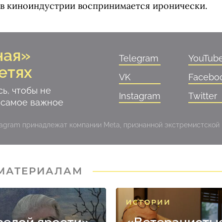
а в киноиндустрии воспринимается иронически.
ная»
Telegram
YouTub
етях
VK
Facebo
ь, чтобы не
Instagram
Twitter
 самое важное
stagram принадлежат компании Meta, признанной экстремистской
 МАТЕРИАЛАМ
ИСТОРИИ