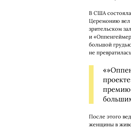
В США состояла
Церемонию вел 
зрительском за
и «Оппенгеймер
большой грудью,
не превратилас
«»Оппен
проекте
премию.
большим
После этого ве
женщины в живо