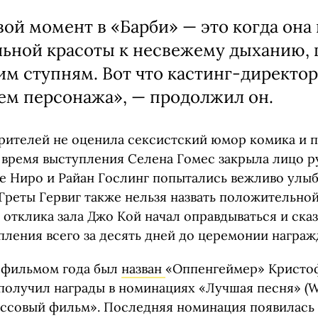
ой момент в «Барби» — это когда она
льной красоты к несвежему дыханию,
им ступням. Вот что кастинг-директор
ем персонажа», — продолжил он.
зрителей не оценила сексистский юмор комика и п
 время выступления Селена Гомес закрыла лицо р
Де Ниро и Райан Гослинг попытались вежливо улыб
Греты Гервиг также нельзя назвать положительной
отклика зала Джо Кой начал оправдываться и сказ
пления всего за десять дней до церемонии награж
 фильмом года был
назван
«Оппенгеймер» Кристоф
получил награды в номинациях «Лучшая песня» (W
кассовый фильм». Последняя номинация появилась