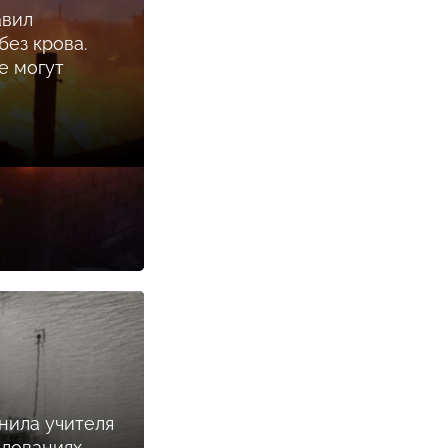
авил
ез крова.
е могут
нила учителя
илованиях