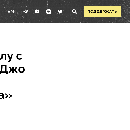
EN
ПОДДЕРЖАТЬ
лу с
 Джо
а»