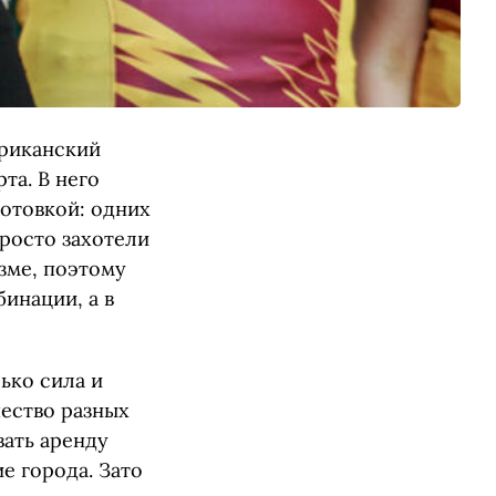
ериканский
та. В него
готовкой: одних
просто захотели
зме, поэтому
инации, а в
ько сила и
чество разных
ать аренду
е города. Зато