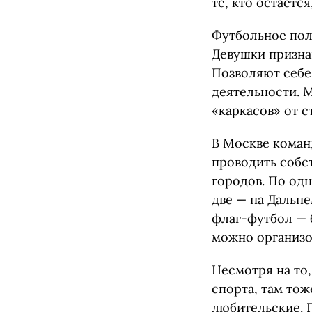
те, кто остаетс
Футбольное поле
Девушки призна
Позволяют себе
деятельности. М
«каркасов» от 
В Москве коман
проводить собс
городов. По од
две — на Дальн
флаг-футбол — 
можно организо
Несмотря на то
спорта, там то
любительские. 