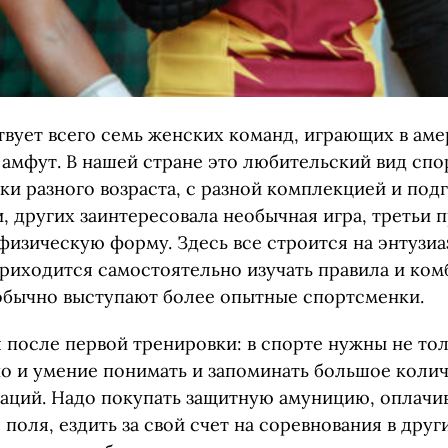
твует всего семь женских команд, играющих в ам
амфут. В нашей стране это любительский вид спор
и разного возраста, с разной комплекцией и под
, других заинтересовала необычная игра, третьи 
физическую форму. Здесь все строится на энтузиа
риходится самостоятельно изучать правила и комб
обычно выступают более опытные спортсменки.
 после первой тренировки: в спорте нужны не тол
но и умение понимать и запоминать большое коли
аций. Надо покупать защитную амуницию, оплачив
поля, ездить за свой счет на соревнования в други