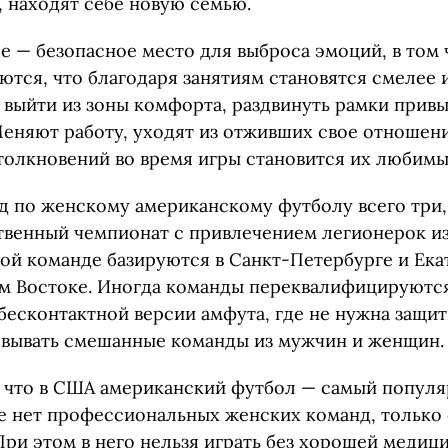
я, находят себе новую семью.
 — безопасное место для выброса эмоций, в том 
ются, что благодаря занятиям становятся смелее 
 выйти из зоны комфорта, раздвинуть рамки прив
еняют работу, уходят из отживших свое отношени
столкновений во время игры становится их любимы
д по женскому американскому футболу всего три,
твенный чемпионат с привлечением легионерок из
ной команде базируются в Санкт-Петербурге и Ека
ем Востоке. Иногда команды переквалифицируются
бесконтактной версии амфута, где не нужна защи
вывать смешанные команды из мужчин и женщин.
, что в США американский футбол — самый попул
же нет профессиональных женских команд, только
При этом в него нельзя играть без хорошей медиц