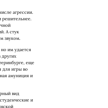
числе агрессии.
и решительнее.
ычной
й. А стук
м звуком.
 но им удается
 других
теринбурге, еще
 для игры во
тная амуниция и
ярный вид
 студенческие и
инской