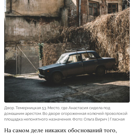
Двор. Темерницкая 53. Место, где Анастасия сидела под
домашним арестом. Во дворе огороженная колючей проволокой
площадка непонятного назначения. Фото: Ольга Вирич | Гласная
На самом деле никаких обоснований того,