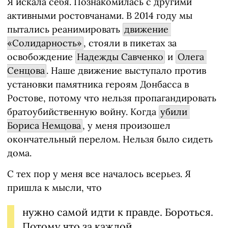
Я искала себя. Познакомилась с другими
активными ростовчанами. В 2014 году мы
пытались реанимировать
движение 
«Солидарность»
, стояли в пикетах за
освобождение
Надежды Савченко
и
Олега 
Сенцова
. Наше движение выступало против
установки памятника героям Донбасса в
Ростове, потому что нельзя пропагандировать
братоубийственную войну. Когда
убили 
Бориса Немцова
, у меня произошел
окончательный перелом. Нельзя было сидеть
дома.
С тех пор у меня все началось всерьез. Я
пришла к мысли, что
нужно самой идти к правде. Бороться.
Потому что за каждой