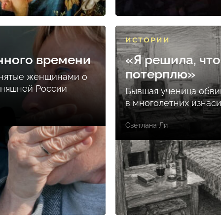
ИСТОРИИ
нного времени
«Я решила, что
потерплю»
снятые женщинами о
дняшней России
Бывшая ученица обви
в многолетних изнас
Светлана Ли