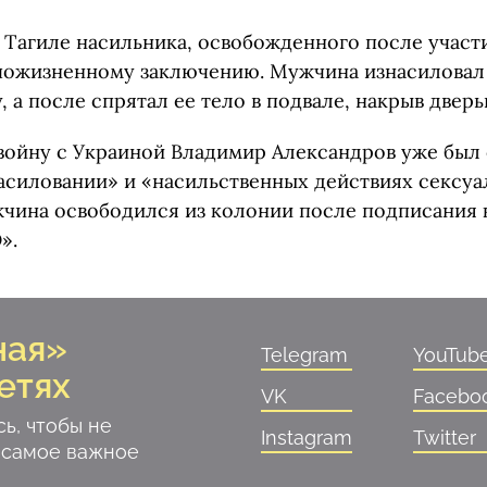
 Тагиле насильника, освобожденного после участи
пожизненному заключению. Мужчина изнасиловал и
 а после спрятал ее тело в подвале, накрыв дверь
 войну с Украиной Владимир Александров уже был
насиловании» и «насильственных действиях сексуа
жчина освободился из колонии после подписания 
».
ная»
Telegram
YouTub
етях
VK
Facebo
ь, чтобы не
Instagram
Twitter
 самое важное