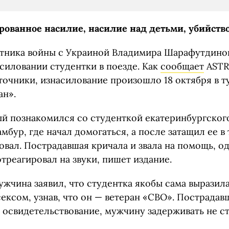
рованное насилие, насилие над детьми, убийств
стника войны с Украиной Владимира Шарафутдинов
силовании студентки в поезде. Как
сообщает
ASTR
очники, изнасилование произошло 18 октября в т
ан».
ый познакомился со студенткой екатеринбургског
амбур, где начал домогаться, а после затащил ее в 
овал. Пострадавшая кричала и звала на помощь, о
треагировал на звуки, пишет издание.
жчина заявил, что студентка якобы сама выразил
сексом, узнав, что он — ветеран «СВО». Пострада
 освидетельствование, мужчину задерживать не ст