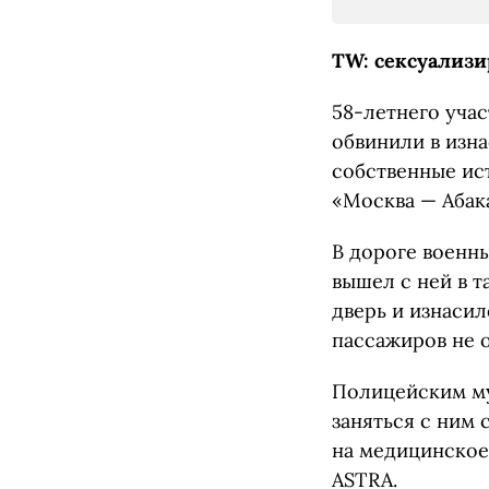
TW: сексуализи
58-летнего уча
обвинили в изна
собственные ист
«Москва — Абак
В дороге военн
вышел с ней в т
дверь и изнасил
пассажиров не о
Полицейским му
заняться с ним 
на медицинское
ASTRA.