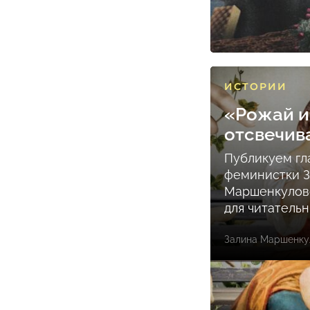
ИСТОРИИ
«Рожай и
отсвечив
Публикуем гл
феминистки 
Маршенкулов
для читатель
Залина Маршенку