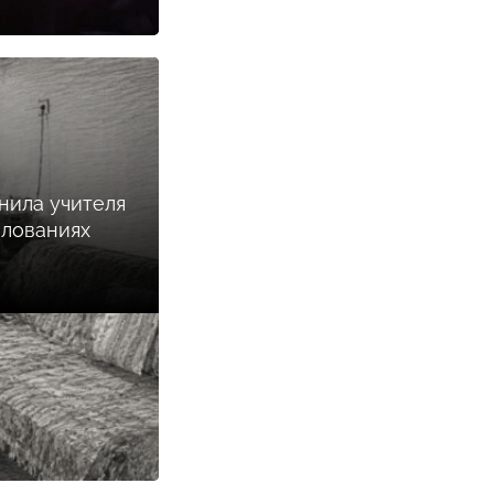
нила учителя
илованиях