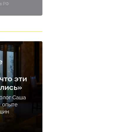
 в РФ
е
что эти
ались»
олог Саша
м опыте
нщин