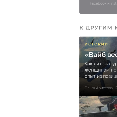
Facebook и In
К ДРУГИМ
ИСТОРИИ
«Вайб ве
Как литерату
женщинам пе
опыт из пози
Ольга Аристова
,
К