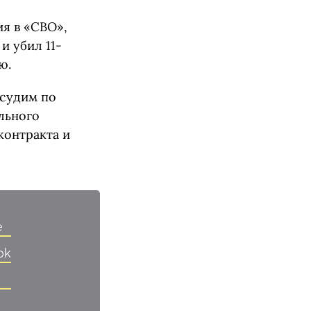
я в «СВО»,
 убил 11-
ю.
 судим по
льного
контракта и
e
ok