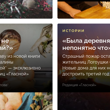
ИСТОРИИ
 не
«Была деревня
ай?»
непонятно что
аву из новой книги
Страшный пожар ост
Залины
жительниц Логоушки б
ой* — эксклюзивно
Новые дома для них н
ниц «Гласной»
достроить третий год
лова*
Редакция «Гласной»