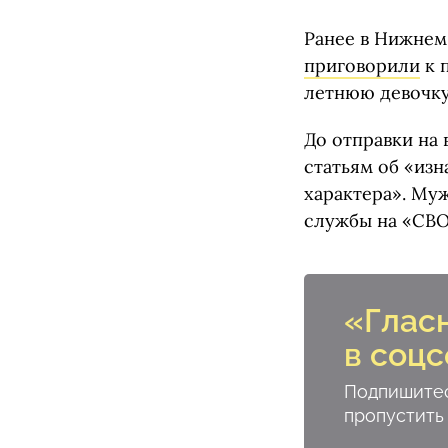
Ранее в Нижнем
приговорили
к 
летнюю девочку,
До отправки на
статьям об «из
характера». Му
службы на «СВО
«Глас
в соцс
Подпишитес
пропустить