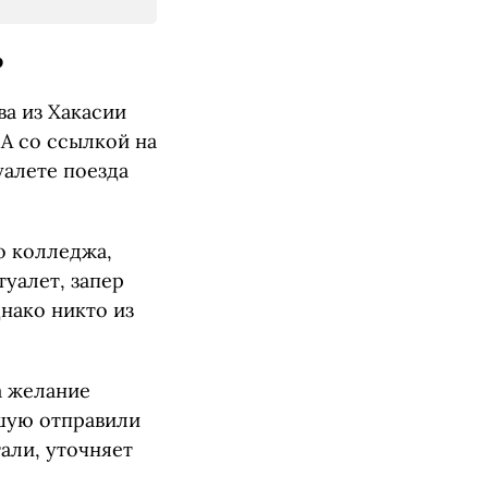
о
а из Хакасии
A со ссылкой на
уалете поезда
о колледжа,
туалет, запер
днако никто из
а желание
вшую отправили
али, уточняет