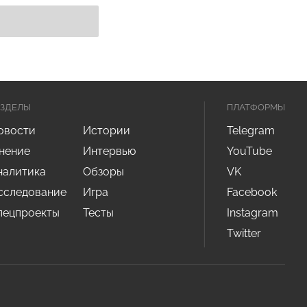
АЗДЕЛЫ
ПЛАТФОРМЫ
овости
Истории
Telegram
нение
Интервью
YouTube
налитика
Обзоры
VK
сследование
Игра
Facebook
пецпроекты
Тесты
Instagram
Twitter