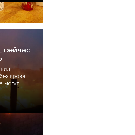
, сейчас
»
авил
ез крова.
е могут