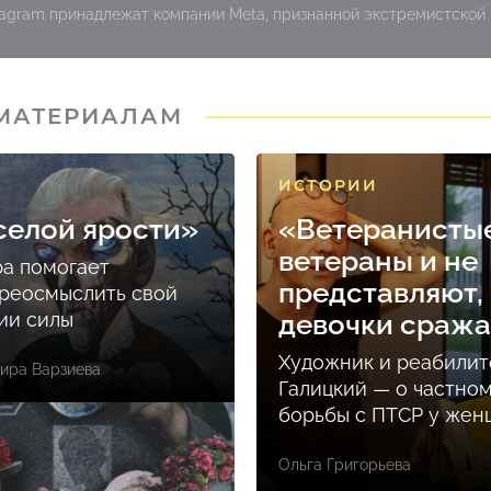
stagram принадлежат компании Meta, признанной экстремистской
 МАТЕРИАЛАМ
ИСТОРИИ
селой ярости»
«Ветеранисты
ветераны и не
ра помогает
представляют, 
реосмыслить свой
ции силы
девочки сраж
Художник и реабилит
ира Варзиева
Галицкий — о частно
борьбы с ПТСР у же
Ольга Григорьева