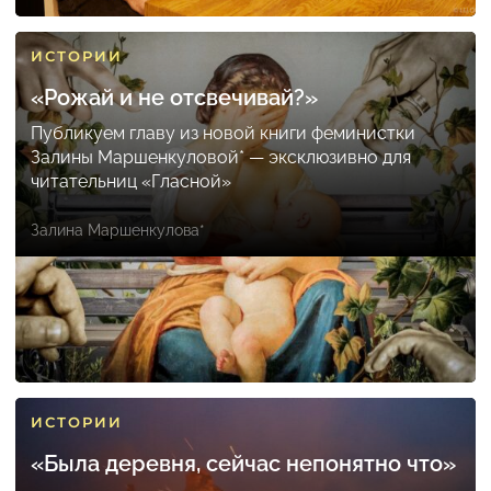
ИСТОРИИ
«Рожай и не отсвечивай?»
Публикуем главу из новой книги феминистки
Залины Маршенкуловой* — эксклюзивно для
читательниц «Гласной»
Залина Маршенкулова*
ИСТОРИИ
«Была деревня, сейчас непонятно что»