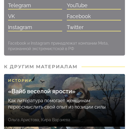
Telegram
YouTube
VK
Facebook
Instagram
Twitter
Facebook и Instagram принадлежат компании Meta,
признанной экстремистской в РФ
К ДРУГИМ МАТЕРИАЛАМ
ИСТОРИИ
«Вайб веселой ярости»
Как литература помогает женщинам
переосмыслить свой опыт из позиции силы
Ольга Аристова
,
Кира Варзиева