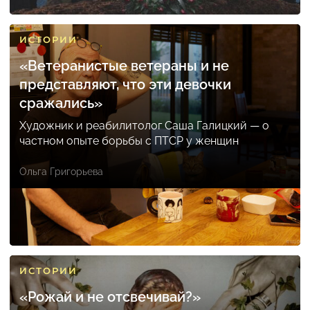
ИСТОРИИ
«Ветеранистые ветераны и не
представляют, что эти девочки
сражались»
Художник и реабилитолог Саша Галицкий — о
частном опыте борьбы с ПТСР у женщин
Ольга Григорьева
ИСТОРИИ
«Рожай и не отсвечивай?»