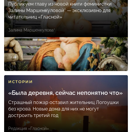
Публикуем главу из новой книги феминистки
Залины Маршенкуловой* — эксклюзивно для
читательниц «Гласной»
Залина Маршенкулова*
ИСТОРИИ
«Была деревня, сейчас непонятно что»
Страшный пожар оставил жительниц Логоушки
без крова. Новые дома для них не могут
достроить третий год
Редакция «Гласной»