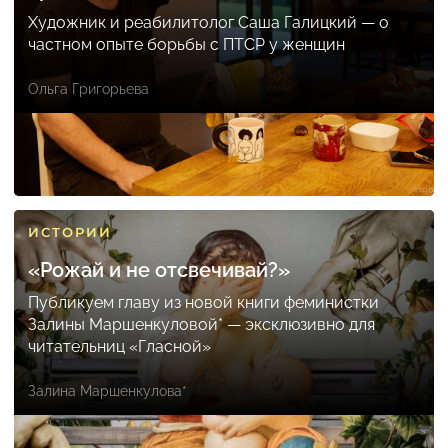
Художник и реабилитолог Саша Галицкий — о
частном опыте борьбы с ПТСР у женщин
Ольга Григорьева
ИСТОРИИ
«Рожай и не отсвечивай?»
Публикуем главу из новой книги феминистки
Залины Маршенкуловой* — эксклюзивно для
читательниц «Гласной»
Залина Маршенкулова*