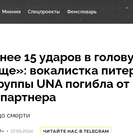
Мнения
Спецпроекты
Фемсловарь
нее 15 ударов в голову
ще»: вокалистка пите
руппы UNA погибла от
 партнера
до смерти
й»
17.05.2024
ЧИТАЙТЕ НАС В TELEGRAM