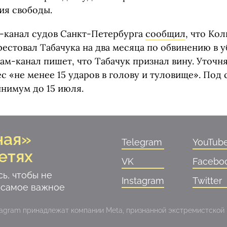
ния свободы.
-канал судов Санкт-Петербурга
сообщил
, что Ко
естовал Табачука на два месяца по обвинению в 
ам-канал пишет, что Табачук признал вину. Уточня
с «не менее 15 ударов в голову и туловище». Под
инимум до 15 июля.
ная»
Telegram
YouTub
етях
VK
Facebo
ь, чтобы не
Instagram
Twitter
 самое важное
stagram принадлежат компании Meta, признанной экстремистской