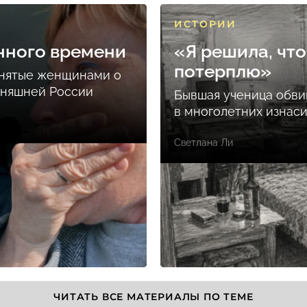
ИСТОРИИ
нного времени
«Я решила, что
потерплю»
снятые женщинами о
дняшней России
Бывшая ученица обви
в многолетних изнас
Светлана Ли
ЧИТАТЬ ВСЕ МАТЕРИАЛЫ ПО ТЕМЕ