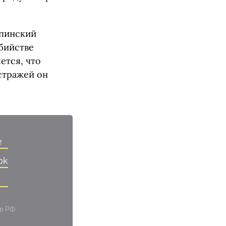
лпинский
убийстве
ется, что
 стражей он
e
ok
 в РФ