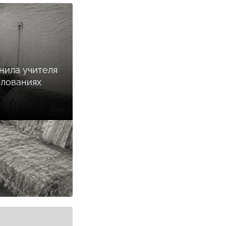
нила учителя
илованиях