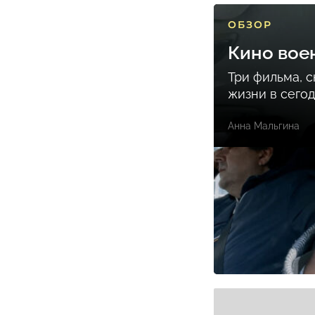
ОБЗОР
Кино вое
Три фильма, 
жизни в сего
Анна Мальгина