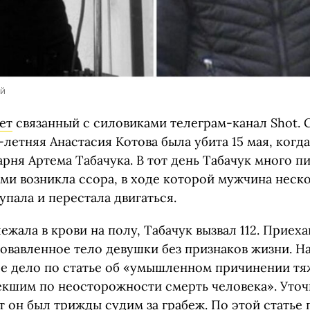
ей
ет
связанный с силовиками телеграм-канал Shot. 
летняя Анастасия Котова была убита 15 мая, когд
арня Артема Табачука. В тот день Табачук много пи
ми возникла ссора, в ходе которой мужчина неско
упала и перестала двигаться.
жала в крови на полу, Табачук вызвал 112. Приех
овавленное тело девушки без признаков жизни. Н
ое дело по статье об «умышленном причинении тя
екшим по неосторожности смерть человека». Уточн
т он был трижды судим за грабеж. По этой статье