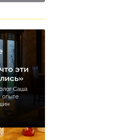
е
что эти
ались»
олог Саша
м опыте
нщин