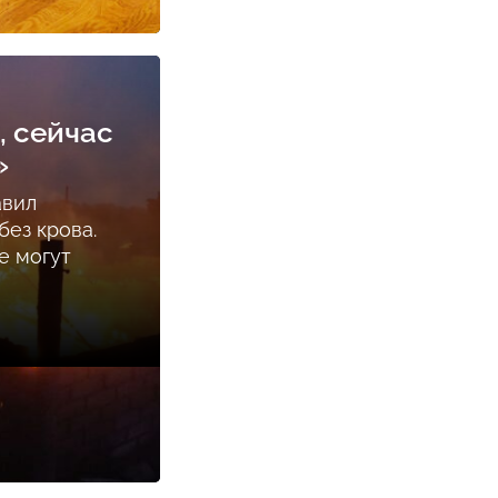
, сейчас
»
авил
ез крова.
е могут