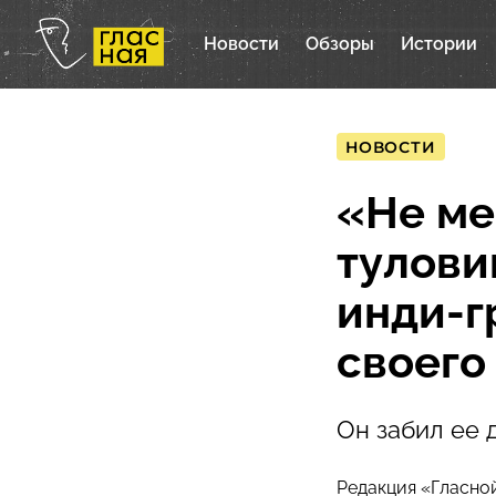
Новости
Обзоры
Истории
НОВОСТИ
«Не ме
тулови
инди-г
своего
Он забил ее 
Редакция «Гласно