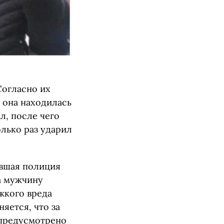
Согласно их
а она находилась
л, после чего
лько раз ударил
авшая полиция
а мужчину
жкого вреда
яется, что за
 предусмотрено