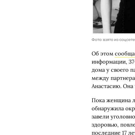
Фото: взято из соцсет
Об этом
сообща
информации, 37-
дома у своего п
между партнера
Анастасию. Она 
Пока женщина ле
обнаружила окр
завели уголовн
здоровью, повл
последние 17 ле