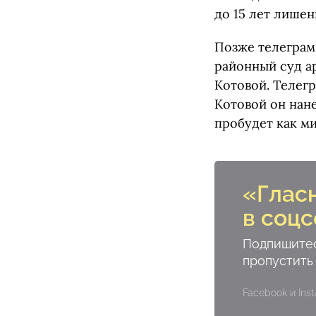
до 15 лет лише
Позже телеграм
районный суд ар
Котовой. Телегр
Котовой он нане
пробудет как м
«Глас
в соцс
Подпишитес
пропустить
Facebook и In