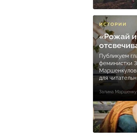
ИСТОРИИ
«Рожай и
отсвечив
Публикуем гл
феминистки 
Маршенкулов
для читатель
Залина Маршенку