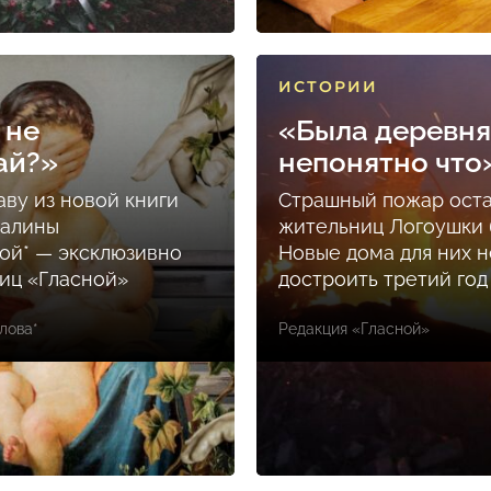
ИСТОРИИ
 не
«Была деревня
ай?»
непонятно что
аву из новой книги
Страшный пожар ост
Залины
жительниц Логоушки б
ой* — эксклюзивно
Новые дома для них н
ниц «Гласной»
достроить третий год
лова*
Редакция «Гласной»