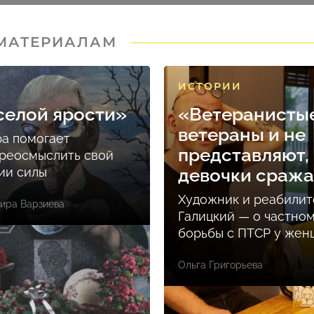
 МАТЕРИАЛАМ
ИСТОРИИ
селой ярости»
«Ветеранисты
ветераны и не
ра помогает
представляют, 
реосмыслить свой
ции силы
девочки сраж
Художник и реабилит
ира Варзиева
Галицкий — о частно
борьбы с ПТСР у же
Ольга Григорьева