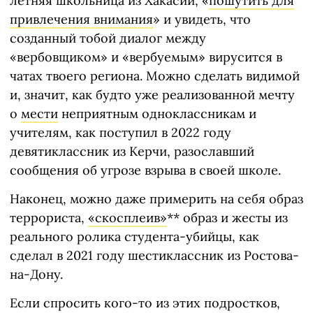
летняя школьница из Хакасии, «
пошутить для
привлечения внимания
» и увидеть, что
созданный тобой диалог между
«вербовщиком» и «вербуемым» вирусится в
чатах твоего региона. Можно сделать видимой
и, значит, как будто уже реализованной мечту
о
мести
неприятным одноклассникам и
учителям, как поступил в 2022 году
девятиклассник из Керчи, разославший
сообщения об угрозе взрыва в своей школе.
Наконец, можно даже примерить на себя образ
террориста,
«скосплеив»
** образ и жесты из
реального ролика студента-убийцы, как
сделал в 2021 году шестиклассник из Ростова-
на-Дону.
Если спросить кого-то из этих подростков,