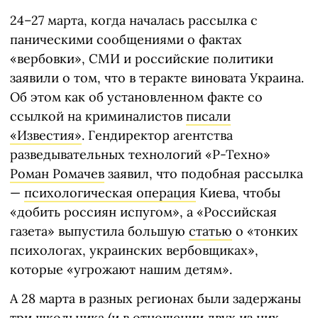
24–27 марта, когда началась рассылка с
паническими сообщениями о фактах
«вербовки», СМИ и российские политики
заявили о том, что в теракте виновата Украина.
Об этом как об установленном факте со
ссылкой на криминалистов
писали
«Известия»
. Гендиректор агентства
разведывательных технологий «Р-Техно»
Роман Ромачев
заявил, что подобная рассылка
—
психологическая операция
Киева, чтобы
«добить россиян испугом», а «Российская
газета» выпустила большую
статью
о «тонких
психологах, украинских вербовщиках»,
которые «угрожают нашим детям».
А 28 марта в разных регионах были задержаны
три школьника (и в отношении двух из них