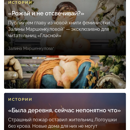
ИСТОРИИ
«Рожай и не отсвечивай?»
Публикуем главу из новой книги феминистки
Залины Маршенкуловой* — эксклюзивно для
читательниц «Гласной»
Залина Маршенкулова*
ИСТОРИИ
«Была деревня, сейчас непонятно что»
Страшный пожар оставил жительниц Логоушки
без крова. Новые дома для них не могут