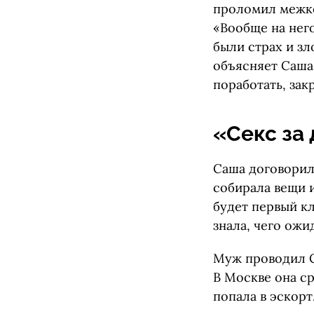
проломил межко
«Вообще на него
были страх и зл
объясняет Саша
поработать, зак
«Секс за 
Саша договорила
собирала вещи и
будет первый кл
знала, чего ожи
Муж проводил Са
В Москве она ср
попала в эскорт