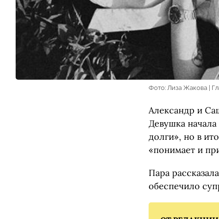
Фото: Лиза Жакова | Г
Александр и Саш
Девушка начала
долги», но в ит
«понимает и пр
Пара рассказала
обеспечило суп