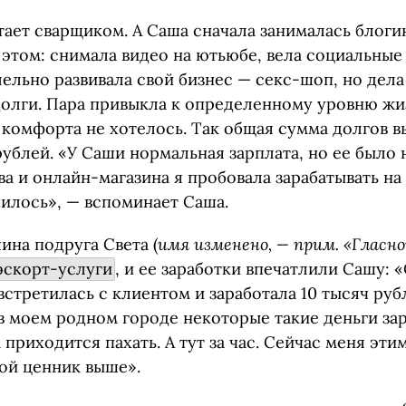
тает сварщиком. А Саша сначала занималась блоги
 этом: снимала видео на ютьюбе, вела социальные
ельно развивала свой бизнес — секс-шоп, но дела
долги. Пара привыкла к определенному уровню жи
 комфорта не хотелось. Так общая сумма долгов 
ублей. «У Саши нормальная зарплата, но ее было 
а и онлайн-магазина я пробовала зарабатывать на
чилось», — вспоминает Саша.
ина подруга Света (
имя изменено, — прим. «Гласн
эскорт-услуги
, и ее заработки впечатлили Сашу: 
 встретилась с клиентом и заработала 10 тысяч рубл
в моем родном городе некоторые такие деньги за
 приходится пахать. А тут за час. Сейчас меня эти
ой ценник выше».