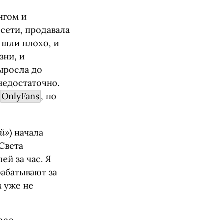
нгом и
 сети, продавала
 шли плохо, и
зни, и
выросла до
недостаточно.
OnlyFans
, но
ой»
) начала
«Света
ей за час. Я
рабатывают за
м уже не