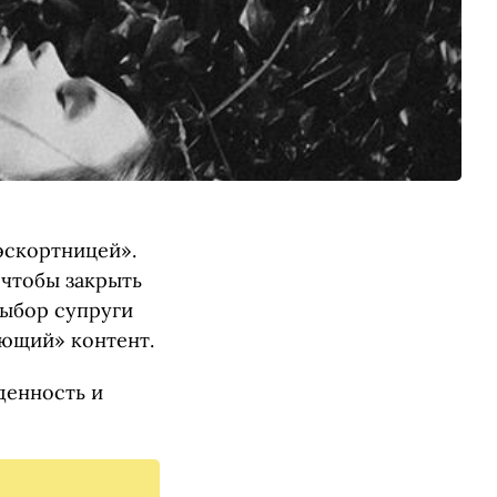
эскортницей».
 чтобы закрыть
выбор супруги
ающий» контент.
денность и