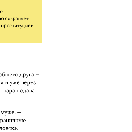
ают
но сохраняет
е проституцией
общего друга —
ся и уже через
, пара подала
 муже. —
зграничную
ловек».