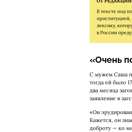
ОТ РЕДАКЦИИ
В тексте под п
проституцией, 
лексику, котор
в России пред
«Очень п
С мужем Саша п
тогда ей было 1
два месяца заго
заявление в заг
«Он эрудирован
Кажется, он зна
доброту — ко м