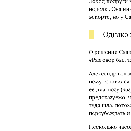
Доход подруги н
неделю. Она нич
эскорте, но у С
Однако 
О решении Саша 
«Разговор был т
Александр вспом
нему готовился
ее диагнозу (
пог
предсказуемо, ч
туда шла, потом
переубеждать и 
Несколько часов