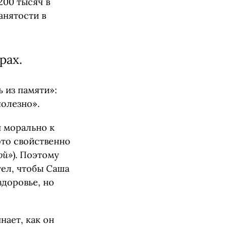
200 тысяч в
анятости в
рах.
ь из памяти»:
полезно».
и морально к
это свойственно
ой»
). Поэтому
тел, чтобы Саша
здоровье, но
нает, как он