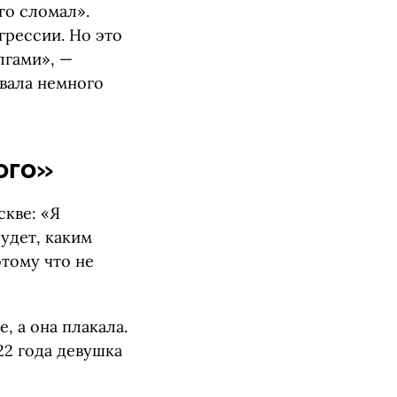
го сломал».
грессии. Но это
лгами», —
вала немного
ого»
скве: «Я
будет, каким
отому что не
, а она плакала.
22 года девушка