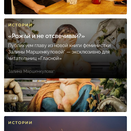
ИСТОРИИ
«Рожай и не отсвечивай?»
Публикуем главу из новой книги феминистки
Залины Маршенкуловой* — эксклюзивно для
читательниц «Гласной»
Залина Маршенкулова*
ИСТОРИИ