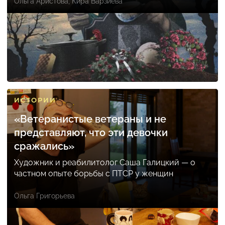
Ольга Аристова
,
Кира Варзиева
ИСТОРИИ
«Ветеранистые ветераны и не
представляют, что эти девочки
сражались»
Художник и реабилитолог Саша Галицкий — о
частном опыте борьбы с ПТСР у женщин
Ольга Григорьева