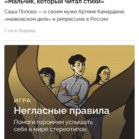
«Мальчик, который читал стихи»
Саша Попова — о своем муже Артеме Камардине,
«маяковском деле» и репрессиях в России
Стася Леднева