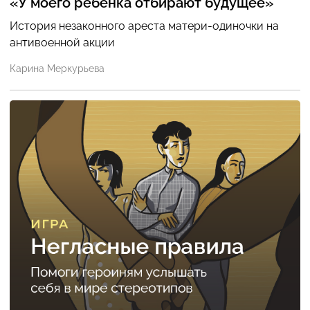
«У моего ребенка отбирают будущее»
История незаконного ареста матери-одиночки на
антивоенной акции
Карина Меркурьева