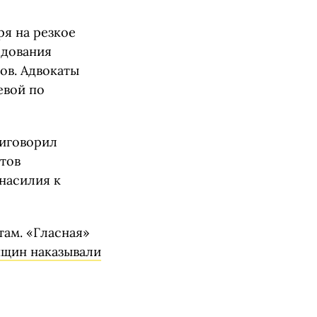
ря на резкое
едования
ов. Адвокаты
евой по
риговорил
тов
насилия к
там. «Гласная»
нщин наказывали