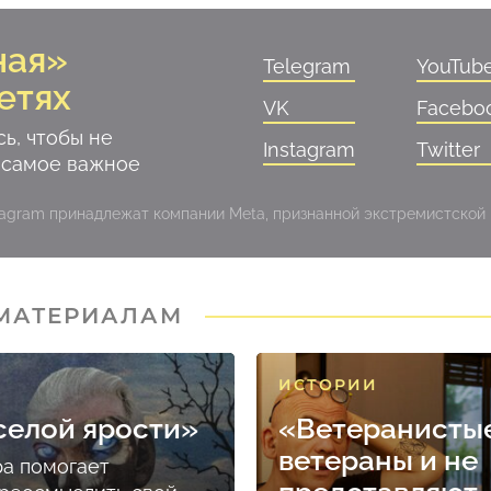
ная»
Telegram
YouTub
етях
VK
Facebo
ь, чтобы не
Instagram
Twitter
 самое важное
stagram принадлежат компании Meta, признанной экстремистской
 МАТЕРИАЛАМ
ИСТОРИИ
селой ярости»
«Ветеранисты
ветераны и не
ра помогает