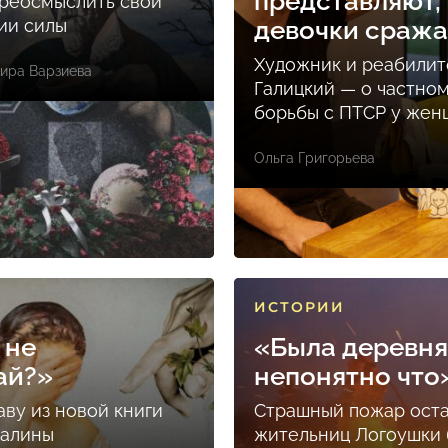
представляют, 
реосмыслить свой
ции силы
девочки сраж
Художник и реабилит
ира Варзиева
Галицкий — о частно
борьбы с ПТСР у же
Ольга Григорьева
ИСТОРИИ
 не
«Была деревня
ай?»
непонятно что
аву из новой книги
Страшный пожар ост
Залины
жительниц Логоушки б