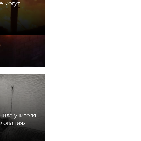
е могут
нила учителя
илованиях