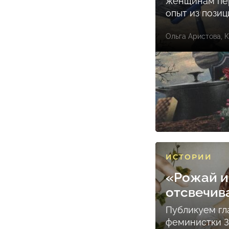
женщинам пе
опыт из пози
Ольга Аристова
,
К
ИСТОРИИ
«Рожай и
отсвечив
Публикуем гл
феминистки 