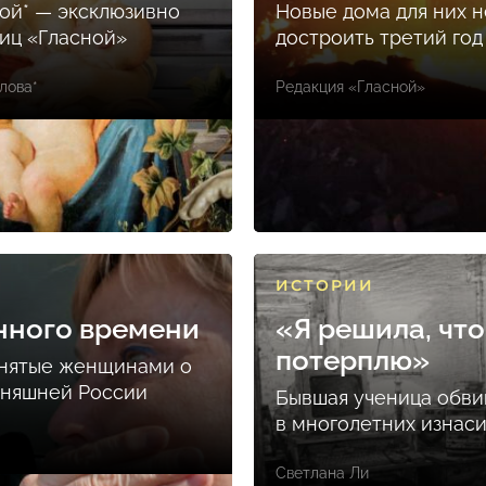
ой* — эксклюзивно
Новые дома для них н
ниц «Гласной»
достроить третий год
лова*
Редакция «Гласной»
ИСТОРИИ
нного времени
«Я решила, что
потерплю»
снятые женщинами о
дняшней России
Бывшая ученица обви
в многолетних изнас
Светлана Ли