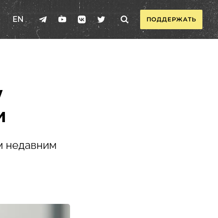
EN
ПОДДЕРЖАТЬ
у
и
м недавним