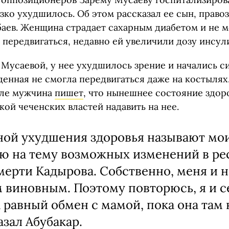
зко ухудшилось. Об этом рассказал ее сын, право
баев. Женщина страдает сахарным диабетом и не 
передвигаться, недавно ей увеличили дозу инсул
Мусаевой, у нее ухудшилось зрение и начались с
денная не смогла передвигаться даже на костылях
але мужчина
пишет
, что нынешнее состояние здор
кой чеченских властей надавить на нее.
ой ухудшения здоровья называют мо
ю на тему возможных изменений в ре
мерти Кадырова. Собственно, меня и 
 виновным. Поэтому повторюсь, я и с
а равный обмен с мамой, пока она там 
азал Абубакар.