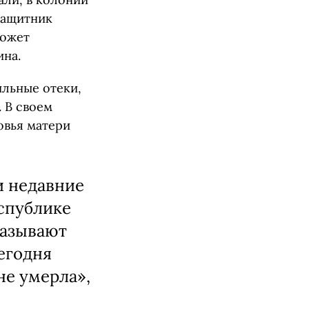
защитник
может
ина.
ильные отеки,
. В своем
овья матери
и недавние
спублике
называют
егодня
не умерла»,