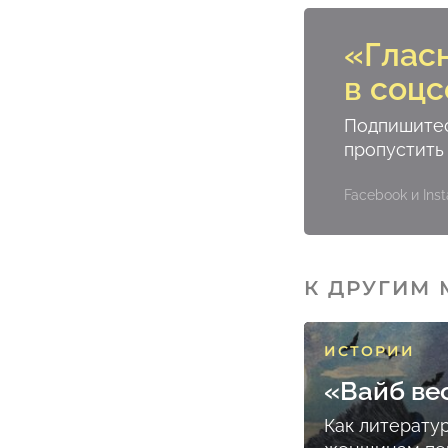
«Глас
в соцс
Подпишитес
пропустить
Facebook и In
К ДРУГИМ
ИСТОРИИ
«Вайб ве
Как литерату