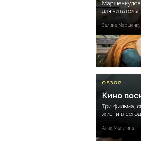
Маршенкулов
для читатель
Залина Маршенку
ОБЗОР
Кино вое
Три фильма, 
жизни в сего
Анна Мальгина