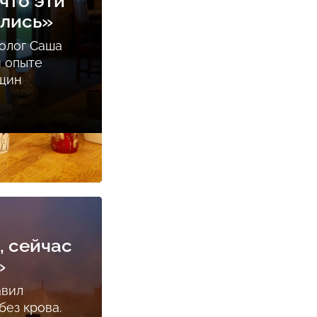
что эти
ались»
олог Саша
м опыте
нщин
, сейчас
»
авил
ез крова.