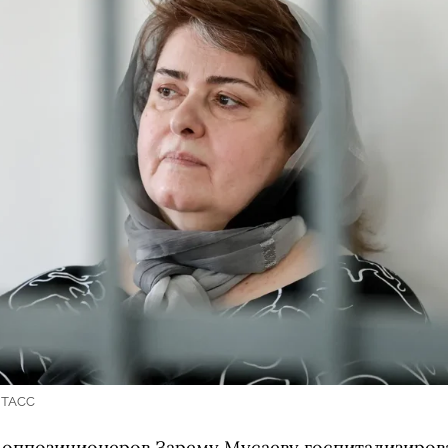
| ТАСС
 оппозиционеров Зарему Мусаеву госпитализирова