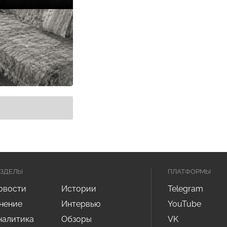
АЗДЕЛЫ
ПЛАТФОРМЫ
овости
Истории
Telegram
нение
Интервью
YouTube
налитика
Обзоры
VK