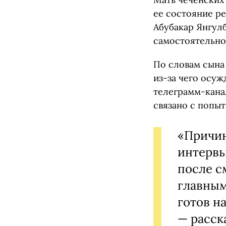
ее состояние ре
Абубакар Янгул
самостоятельно 
По словам сына 
из-за чего осуж
телеграмм-кан
связано с попыт
«Причин
интервь
после с
главным
готов н
— расск