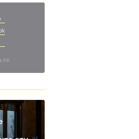
e
ok
 в РФ
е