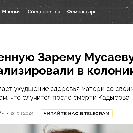
Мнения
Спецпроекты
Фемсловарь
нную Зарему Мусаев
ализировали в колони
вает ухудшение здоровья матери со свои
ом, что случится после смерти Кадырова
й»
25.04.2024
ЧИТАЙТЕ НАС В TELEGRAM