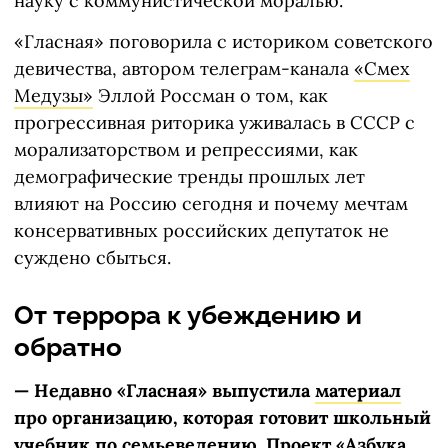
науку с коммунистической моралью.
«Гласная» поговорила с историком советского
девичества, автором телеграм-канала
«Смех
Медузы»
Эллой Россман о том, как
прогрессивная риторика уживалась в СССР с
морализаторством и репрессиями, как
демографические тренды прошлых лет
влияют на Россию сегодня и почему мечтам
консервативных российских депутаток не
суждено сбыться.
От террора к убеждению и
обратно
— Недавно «Гласная» выпустила
материал
про организацию, которая готовит школьный
учебник по семьеведению. Проект «Азбука