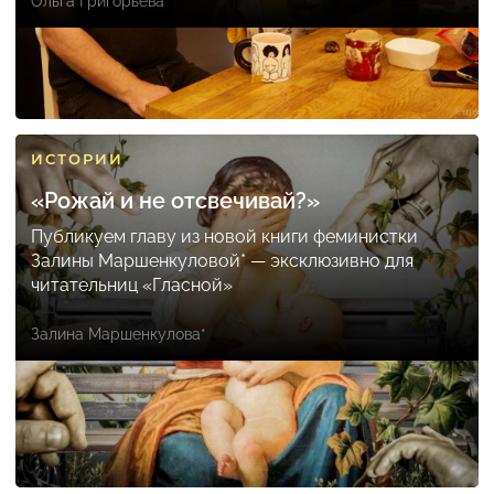
Ольга Григорьева
ИСТОРИИ
«Рожай и не отсвечивай?»
Публикуем главу из новой книги феминистки
Залины Маршенкуловой* — эксклюзивно для
читательниц «Гласной»
Залина Маршенкулова*