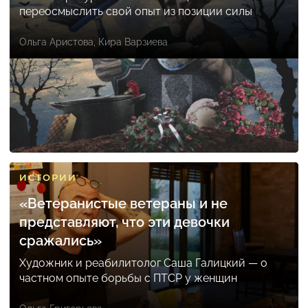
переосмыслить свой опыт из позиции силы
Ольга Аристова
,
Кира Варзиева
ИСТОРИИ
«Ветеранистые ветераны и не
представляют, что эти девочки
сражались»
Художник и реабилитолог Саша Галицкий — о
частном опыте борьбы с ПТСР у женщин