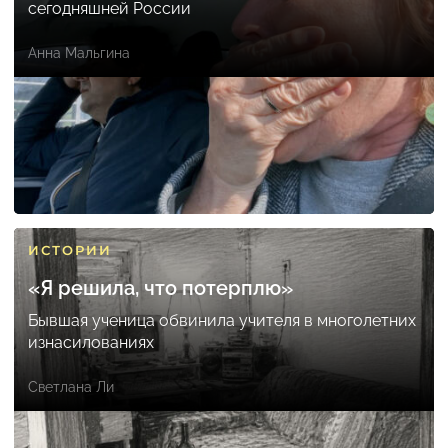
сегодняшней России
Анна Мальгина
ИСТОРИИ
«Я решила, что потерплю»
Бывшая ученица обвинила учителя в многолетних
изнасилованиях
Светлана Ли