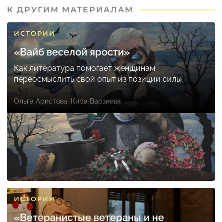
К ДРУГИМ МАТЕРИАЛАМ
ИСТОРИИ
«Вайб веселой ярости»
Как литература помогает женщинам
переосмыслить свой опыт из позиции силы
Ольга Аристова
,
Кира Варзиева
ИСТОРИИ
«Ветеранистые ветераны и не