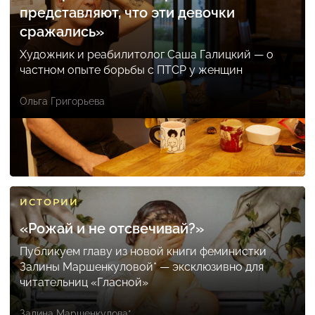
представляют, что эти девочки
сражались»
Художник и реабилитолог Саша Галицкий — о
частном опыте борьбы с ПТСР у женщин
Ольга Григорьева
ИСТОРИИ
«Рожай и не отсвечивай?»
Публикуем главу из новой книги феминистки
Залины Маршенкуловой* — эксклюзивно для
читательниц «Гласной»
Залина Маршенкулова*