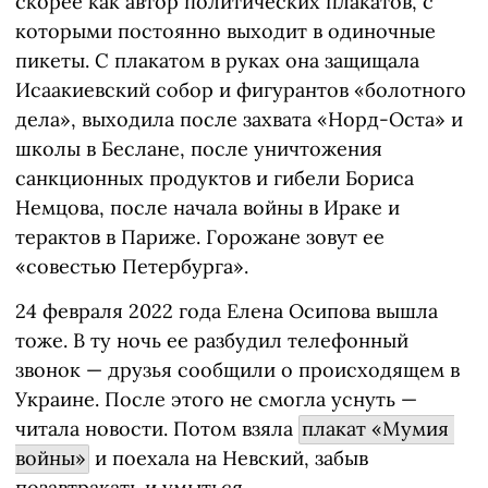
скорее как автор политических плакатов, с
которыми постоянно выходит в одиночные
пикеты. С плакатом в руках она защищала
Исаакиевский собор и фигурантов «болотного
дела», выходила после захвата «Норд-Оста» и
школы в Беслане, после уничтожения
санкционных продуктов и гибели Бориса
Немцова, после начала войны в Ираке и
терактов в Париже. Горожане зовут ее
«совестью Петербурга».
24 февраля 2022 года Елена Осипова вышла
тоже. В ту ночь ее разбудил телефонный
звонок — друзья сообщили о происходящем в
Украине. После этого не смогла уснуть —
читала новости. Потом взяла
плакат «Мумия 
войны»
и поехала на Невский, забыв
позавтракать и умыться.