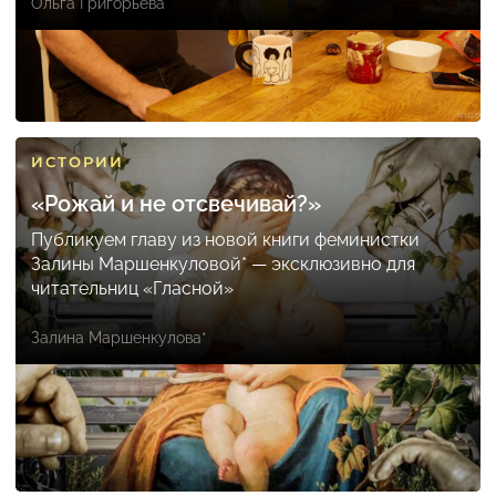
Ольга Григорьева
ИСТОРИИ
«Рожай и не отсвечивай?»
Публикуем главу из новой книги феминистки
Залины Маршенкуловой* — эксклюзивно для
читательниц «Гласной»
Залина Маршенкулова*