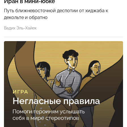
Иран в мини-юбке
Путь ближневосточной деспотии от хиджаба к
декольте и обратно
Вадих Эль-Хайек