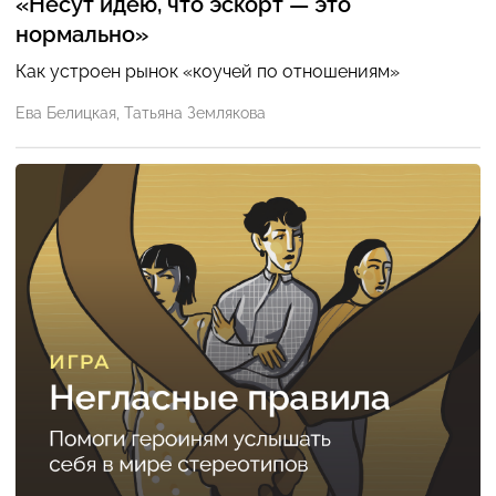
«Несут идею, что эскорт — это
нормально»
Как устроен рынок «коучей по отношениям»
Ева Белицкая
,
Татьяна Землякова