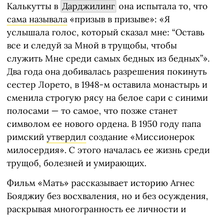
Калькутты в
Дарджилинг
она испытала то, что
сама называла
«призыв в призыве»: «Я
услышала голос, который сказал мне: “Оставь
все и следуй за Мной в трущобы, чтобы
служить Мне среди самых бедных из бедных”»
.
Два года она добивалась разрешения покинуть
сестер Лорето, в 1948-м оставила монастырь и
сменила строгую рясу на белое сари с синими
полосами — то самое, что позже станет
символом ее нового ордена. В 1950 году папа
римский
утвердил
создание «Миссионерок
милосердия». С этого началась ее жизнь среди
трущоб, болезней и умирающих.
Фильм «Мать» рассказывает историю Агнес
Бояджиу без восхваления, но и без осуждения,
раскрывая многогранность ее личности и