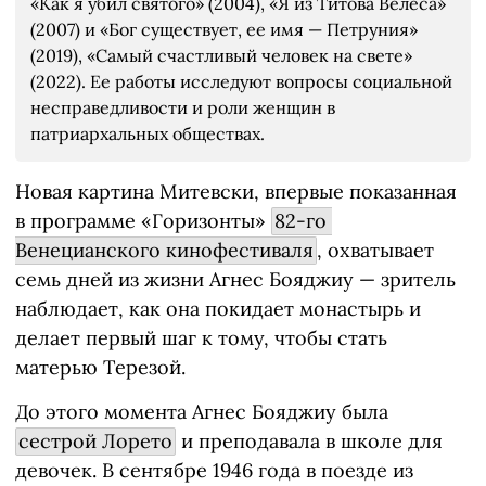
«Как я убил святого» (2004), «Я из Титова Велеса»
(2007) и «Бог существует, ее имя — Петруния»
(2019), «Самый счастливый человек на свете»
(2022). Ее работы исследуют вопросы социальной
несправедливости и роли женщин в
патриархальных обществах.
Новая картина Митевски, впервые показанная
в программе «Горизонты»
82-го 
Венецианского кинофестиваля
, охватывает
семь дней из жизни Агнес Бояджиу — зритель
наблюдает, как она покидает монастырь и
делает первый шаг к тому, чтобы стать
матерью Терезой.
До этого момента Агнес Бояджиу была
сестрой Лорето
и преподавала в школе для
девочек. В сентябре 1946 года в поезде из