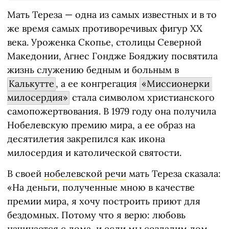
Мать Тереза — одна из самых известных и в то
же время самых противоречивых фигур ХХ
века. Уроженка Скопье, столицы Северной
Македонии, Агнес Гондже Бояджиу посвятила
жизнь служению бедным и больным в
Калькутте
, а ее конгрегация
«Миссионерки 
милосердия»
стала символом христианского
самопожертвования. В 1979 году она получила
Нобелевскую премию мира, а ее образ на
десятилетия закрепился как икона
милосердия и католической святости.
В своей
нобелевской речи
мать Тереза сказала:
«На деньги, полученные мною в качестве
премии мира, я хочу построить приют для
бездомных. Потому что я верю: любовь
начинается с дома, и если мы создадим дом