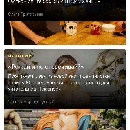
частном опыте борьбы с ПТСР у женщин
Ольга Григорьева
ИСТОРИИ
«Рожай и не отсвечивай?»
Публикуем главу из новой книги феминистки
Залины Маршенкуловой* — эксклюзивно для
читательниц «Гласной»
Залина Маршенкулова*