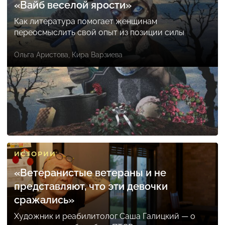
«Вайб веселой ярости»
Как литература помогает женщинам
переосмыслить свой опыт из позиции силы
Ольга Аристова
,
Кира Варзиева
ИСТОРИИ
«Ветеранистые ветераны и не
представляют, что эти девочки
сражались»
Художник и реабилитолог Саша Галицкий — о