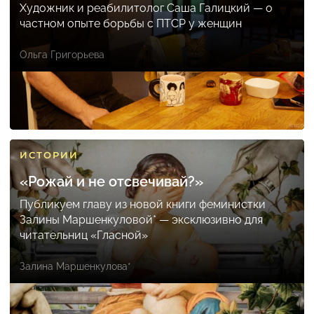
Художник и реабилитолог Саша Галицкий — о
частном опыте борьбы с ПТСР у женщин
Ольга Григорьева
ИСТОРИИ
«Рожай и не отсвечивай?»
Публикуем главу из новой книги феминистки
Залины Маршенкуловой* — эксклюзивно для
читательниц «Гласной»
Залина Маршенкулова*