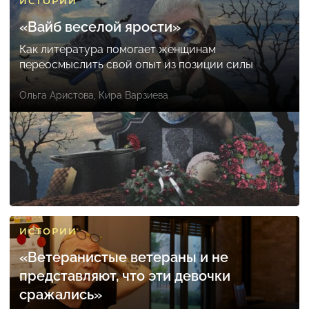
ИСТОРИИ
«Вайб веселой ярости»
Как литература помогает женщинам
переосмыслить свой опыт из позиции силы
Ольга Аристова
,
Кира Варзиева
ИСТОРИИ
«Ветеранистые ветераны и не
представляют, что эти девочки
сражались»