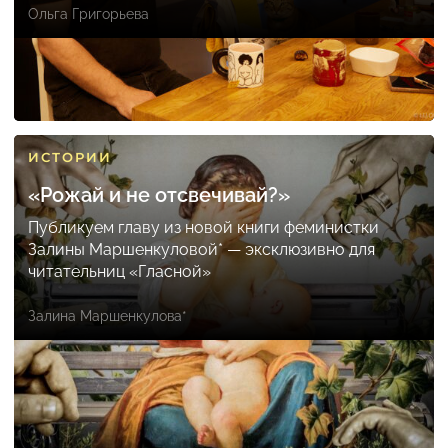
Ольга Григорьева
ИСТОРИИ
«Рожай и не отсвечивай?»
Публикуем главу из новой книги феминистки
Залины Маршенкуловой* — эксклюзивно для
читательниц «Гласной»
Залина Маршенкулова*