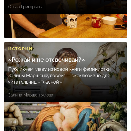
Ольга Григорьева
ИСТОРИИ
«Рожай и не отсвечивай?»
Публикуем главу из новой книги феминистки
Залины Маршенкуловой* — эксклюзивно для
читательниц «Гласной»
Залина Маршенкулова*