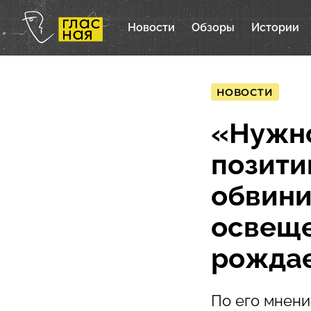
Новости
Обзоры
Истории
НОВОСТИ
«Нужно
позити
обвини
освеще
рождае
По его мнен