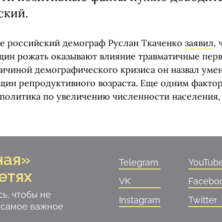
ский.
е российский демограф Руслан Ткаченко
заявил
, 
ин рожать оказывают влияние травматичные перв
ичиной демографического кризиса он назвал уме
щин репродуктивного возраста. Еще одним факто
политика по увеличению численности населения,
ная»
Telegram
YouTub
етях
VK
Facebo
ь, чтобы не
Instagram
Twitter
 самое важное