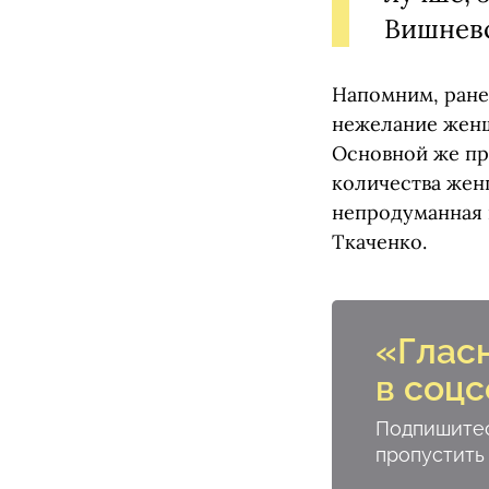
Вишнев
Напомним, ране
нежелание женщ
Основной же пр
количества жен
непродуманная 
Ткаченко.
«Глас
в соцс
Подпишитес
пропустить