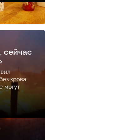
, сейчас
»
авил
ез крова.
е могут