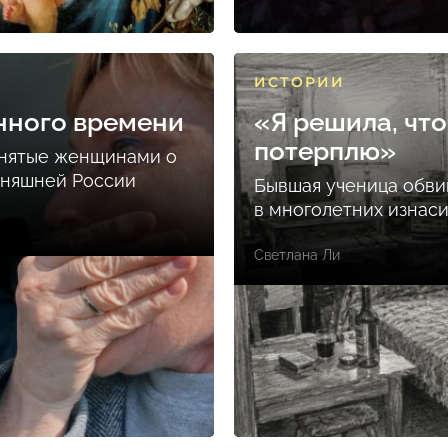
ИСТОРИИ
нного времени
«Я решила, что
потерплю»
снятые женщинами о
дняшней России
Бывшая ученица обви
в многолетних изнас
Светлана Ли