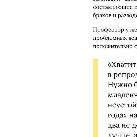
составляющие и
браков и развод
Профессор утве
проблемных вещ
положительно с
«Хватит
в репро
Нужно б
младенч
неустой
годах н
два не 
лучше, 