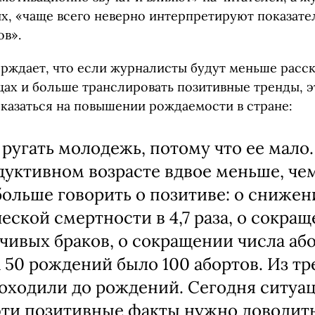
х, «чаще всего неверно интерпретируют показате
ов».
рждает, что если журналисты будут меньше расск
ах и больше транслировать позитивные тренды, 
казаться на повышении рождаемости в стране:
 ругать молодежь, потому что ее мало.
дуктивном возрасте вдвое меньше, чем
ольше говорить о позитиве: о снижен
еской смертности в 4,7 раза, о сокра
чивых браков, о сокращении числа або
а 50 рождений было 100 абортов. Из тр
доходили до рождений. Сегодня ситуа
эти позитивные факты нужно доводить