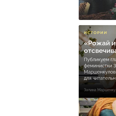
ИСТОРИИ
«Рожай и
отсвечив
Публикуем гл
феминистки 
Маршенкулов
для читатель
Залина Маршенку