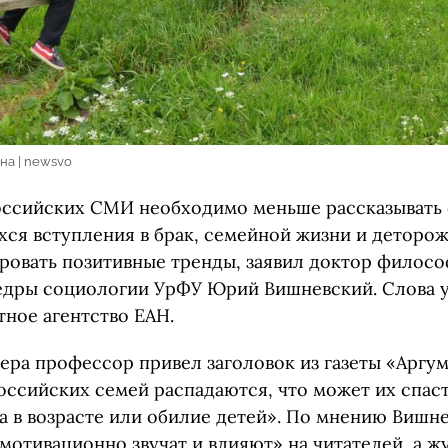
на | newsvo
ссийских СМИ необходимо меньше рассказывать
хся вступления в брак, семейной жизни и деторож
ровать позитивные тренды, заявил доктор филосо
дры социологии УрФУ Юрий Вишневский. Слова 
ное агентство ЕАН.
ера профессор привел заголовок из газеты «Аргу
оссийских семей распадаются, что может их спас
а в возрасте или обилие детей». По мнению Вишне
мотивационно звучат и влияют» на читателей, а ж