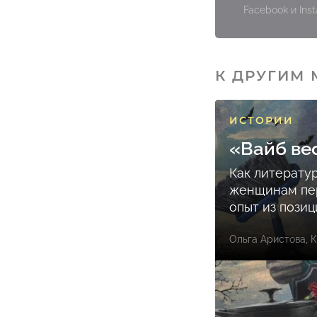
Facebook и In
К ДРУГИМ
ИСТОРИИ
«Вайб ве
Как литерату
женщинам пе
опыт из пози
Ольга Аристова
,
К