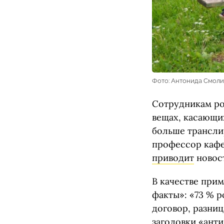
Фото: Антонида Смоли
Сотрудникам ро
вещах, касающи
больше трансли
профессор кафе
приводит
новост
В качестве прим
факты»: «73 % р
договор, разниц
заголовки «анти