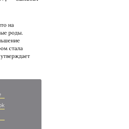
что на
ые роды.
ньшение
ром стала
 утверждает
e
ok