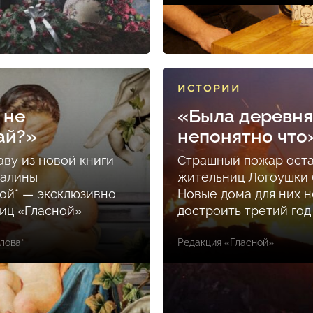
ИСТОРИИ
 не
«Была деревня
ай?»
непонятно что
аву из новой книги
Страшный пожар ост
Залины
жительниц Логоушки б
ой* — эксклюзивно
Новые дома для них н
ниц «Гласной»
достроить третий год
лова*
Редакция «Гласной»