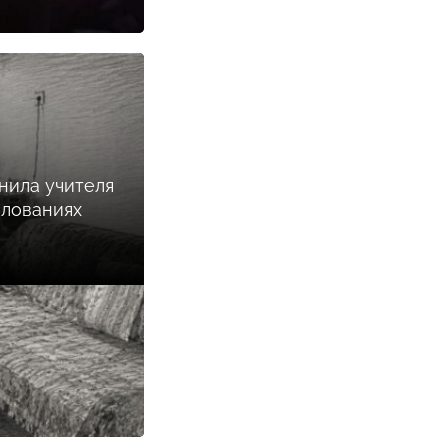
нила учителя
илованиях