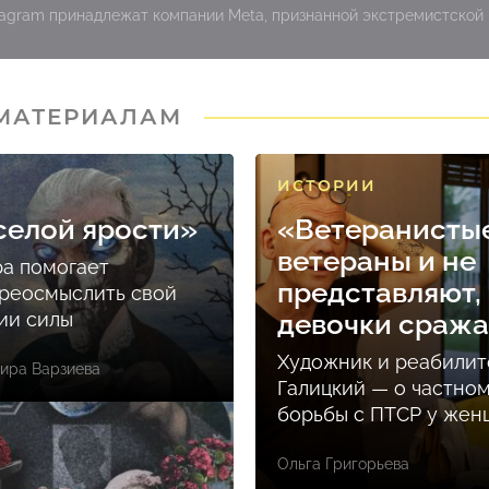
stagram принадлежат компании Meta, признанной экстремистской
 МАТЕРИАЛАМ
ИСТОРИИ
селой ярости»
«Ветеранисты
ветераны и не
ра помогает
представляют, 
реосмыслить свой
ции силы
девочки сраж
Художник и реабилит
ира Варзиева
Галицкий — о частно
борьбы с ПТСР у же
Ольга Григорьева