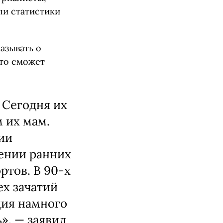
ли статистики
азывать о
это сможет
 Сегодня их
 их мам.
ии
щении ранних
ртов. В 90-х
ех зачатий
ция намного
», — заявил