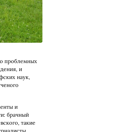
 о проблемных
дения, и
фских наук,
ученого
менты и
ти: брачный
вского, такие
урналисты,