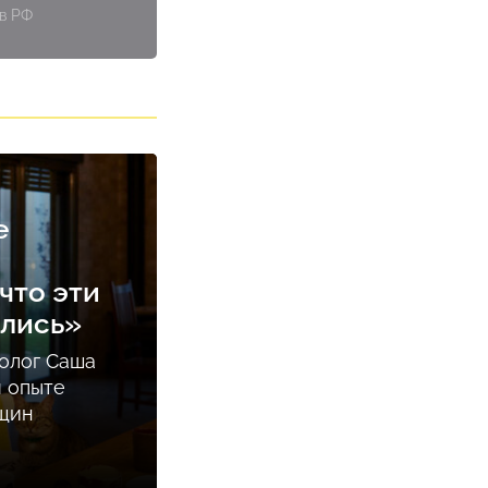
 в РФ
е
что эти
ались»
олог Саша
м опыте
нщин