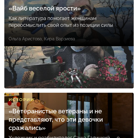
«Вайб веселой ярости»
Как литература помогает женщинам
переосмыслить свой опыт из позиции силы
Ольга Аристова
,
Кира Варзиева
ИСТОРИИ
«Ветеранистые ветераны и не
представляют, что эти девочки
сражались»
Художник и реабилитолог Саша Галицкий — о