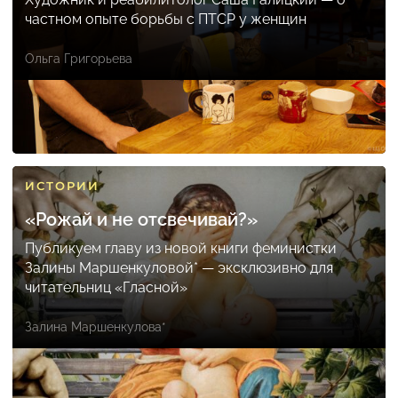
частном опыте борьбы с ПТСР у женщин
Ольга Григорьева
ИСТОРИИ
«Рожай и не отсвечивай?»
Публикуем главу из новой книги феминистки
Залины Маршенкуловой* — эксклюзивно для
читательниц «Гласной»
Залина Маршенкулова*