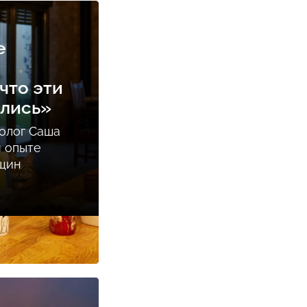
е
что эти
ались»
олог Саша
м опыте
нщин