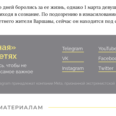
 дней боролись за ее жизнь, однако 1 марта девуш
иходя в сознание. По подозрению в изнасиловании
етнего жителя Варшавы, сейчас он находится под 
ная»
Telegram
YouTub
етях
VK
Facebo
ь, чтобы не
Instagram
Twitter
 самое важное
stagram принадлежат компании Meta, признанной экстремистской
 МАТЕРИАЛАМ