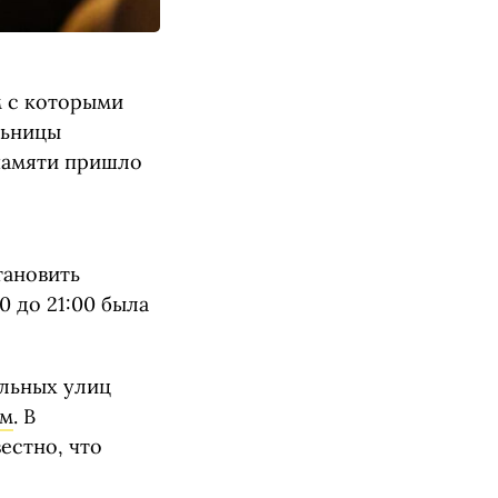
ом с которыми
льницы
памяти пришло
,
тановить
0 до 21:00 была
альных улиц
вм
. В
естно, что