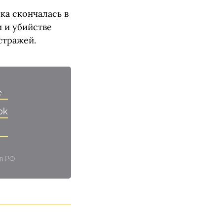
ка скончалась в
 и убийстве
стражей.
e
ok
 в РФ