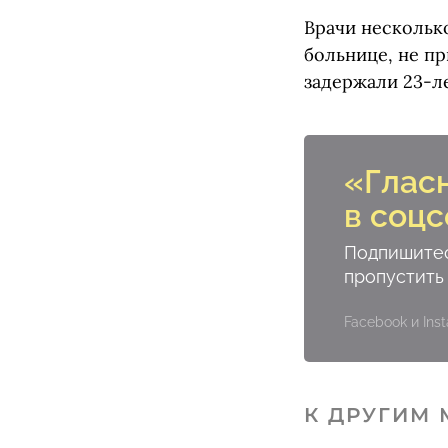
Врачи несколько
больнице, не пр
задержали 23-л
«Глас
в соцс
Подпишитес
пропустить
Facebook и In
К ДРУГИМ