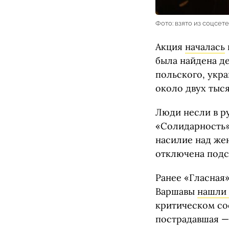
Фото: взято из соцсет
Акция
началась
была найдена д
польского, укр
около двух тыся
Люди несли в ру
«Солидарность»
насилие над жен
отключена подс
Ранее «Гласная»
Варшавы
нашли 
критическом сос
пострадавшая —