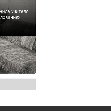
нила учителя
илованиях