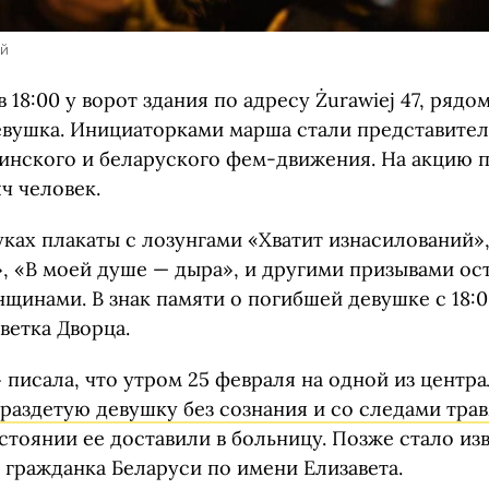
ей
в 18:00 у ворот здания по адресу Żurawiej 47, ряд
евушка. Инициаторками марша стали представите
аинского и беларуского фем-движения. На акцию 
ч человек.
ках плакаты с лозунгами «Хватит изнасилований»
, «В моей душе — дыра», и другими призывами ос
щинами. В знак памяти о погибшей девушке с 18:0
ветка Дворца.
 писала, что утром 25 февраля на одной из центр
раздетую девушку без сознания и со следами тра
тоянии ее доставили в больницу. Позже стало изв
 гражданка Беларуси по имени Елизавета.