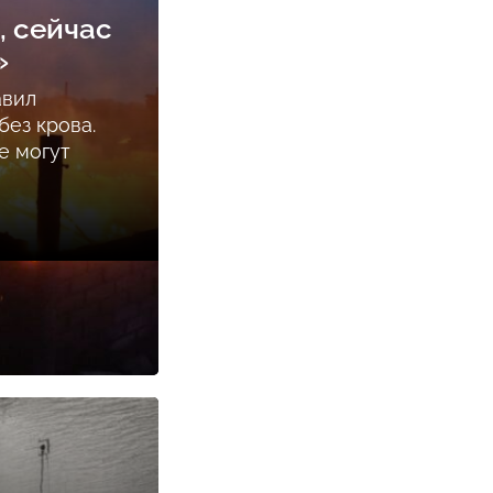
, сейчас
»
авил
ез крова.
е могут