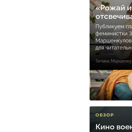
«Рожай и
отсвечив
Публикуем гл
феминистки 
Маршенкулов
для читатель
Залина Маршенку
ОБЗОР
Кино вое