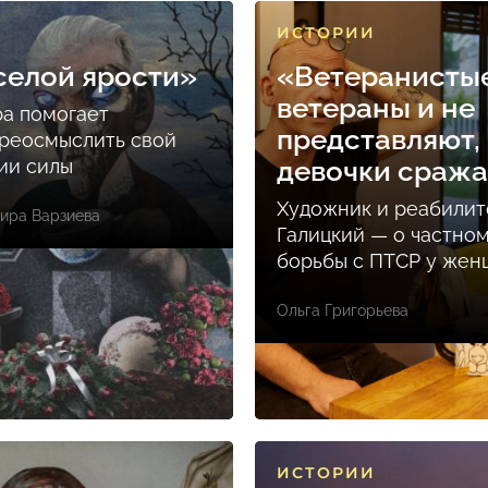
ИСТОРИИ
селой ярости»
«Ветеранисты
ветераны и не
ра помогает
представляют, 
реосмыслить свой
ции силы
девочки сраж
Художник и реабилит
ира Варзиева
Галицкий — о частно
борьбы с ПТСР у же
Ольга Григорьева
ИСТОРИИ