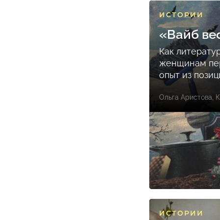
ИСТОРИИ
«Вайб ве
Как литерату
женщинам пе
опыт из пози
Ольга Аристова
,
К
ИСТОРИИ