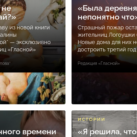
 не
«Была деревня
ай?»
непонятно что
аву из новой книги
Страшный пожар ост
Залины
жительниц Логоушки б
ой* — эксклюзивно
Новые дома для них н
ниц «Гласной»
достроить третий год
лова*
Редакция «Гласной»
ИСТОРИИ
нного времени
«Я решила, что