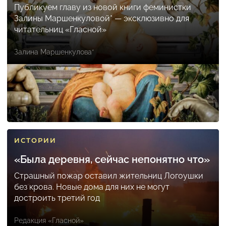
Публикуем главу из новой книги феминистки
Залины Маршенкуловой* — эксклюзивно для
читательниц «Гласной»
Залина Маршенкулова*
ИСТОРИИ
«Была деревня, сейчас непонятно что»
Страшный пожар оставил жительниц Логоушки
без крова. Новые дома для них не могут
достроить третий год
Редакция «Гласной»