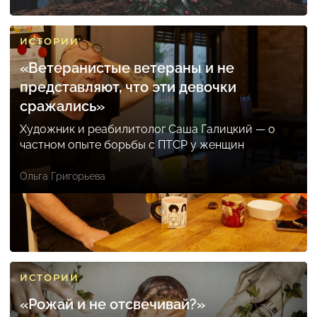
ИСТОРИИ
«Ветеранистые ветераны и не
представляют, что эти девочки
сражались»
Художник и реабилитолог Саша Галицкий — о
частном опыте борьбы с ПТСР у женщин
Ольга Григорьева
ИСТОРИИ
«Рожай и не отсвечивай?»