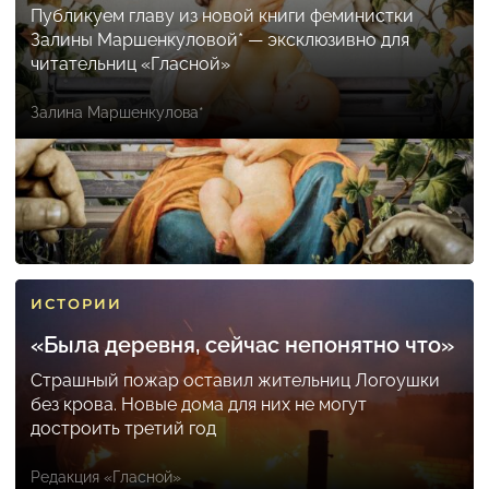
Публикуем главу из новой книги феминистки
Залины Маршенкуловой* — эксклюзивно для
читательниц «Гласной»
Залина Маршенкулова*
ИСТОРИИ
«Была деревня, сейчас непонятно что»
Страшный пожар оставил жительниц Логоушки
без крова. Новые дома для них не могут
достроить третий год
Редакция «Гласной»