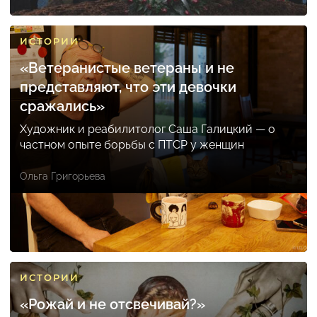
ИСТОРИИ
«Ветеранистые ветераны и не
представляют, что эти девочки
сражались»
Художник и реабилитолог Саша Галицкий — о
частном опыте борьбы с ПТСР у женщин
Ольга Григорьева
ИСТОРИИ
«Рожай и не отсвечивай?»