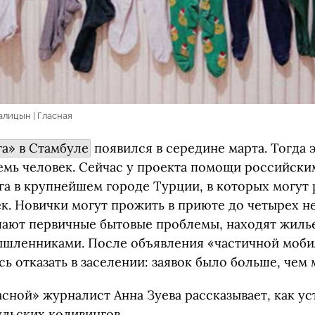
алицын | Гласная
га» в Стамбуле
появился в середине марта. Тогда 
семь человек. Сейчас у проекта помощи российск
га в крупнейшем городе Турции, в которых могут
к. Новички могут прожить в приюте до четырех не
ают первичные бытовые проблемы, находят жилье
ышленниками. После объявления «частичной моб
 отказать в заселении: заявок было больше, чем 
сной» журналист Анна Зуева рассказывает, как ус
ульских коливингов.