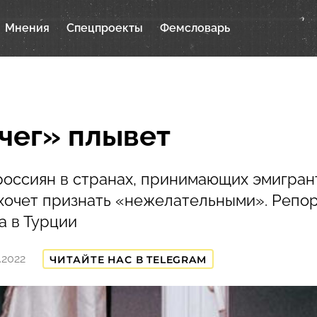
Мнения
Спецпроекты
Фемсловарь
чег» плывет
оссиян в странах, принимающих эмигран
хочет признать «нежелательными». Репо
а в Турции
2.2022
ЧИТАЙТЕ НАС В TELEGRAM