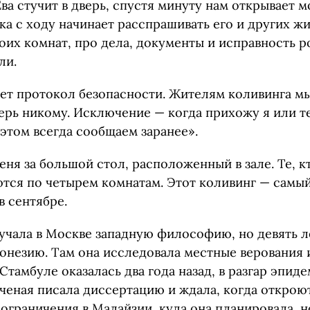
Ева стучит в дверь, спустя минуту нам открывает 
а с ходу начинает расспрашивать его и других жи
оих комнат, про дела, документы и исправность р
ли.
ует протокол безопасности. Жителям коливинга 
ерь никому. Исключение — когда прихожу я или те
этом всегда сообщаем заранее».
еня за большой стол, расположенный в зале. Те, кт
ются по четырем комнатам. Этот коливинг — самы
в сентябре.
учала в Москве западную философию, но девять л
донезию. Там она исследовала местные верования 
Стамбуле оказалась два года назад, в разгар эпид
Ученая писала диссертацию и ждала, когда открою
ограничения в Малайзии, куда она планировала, н