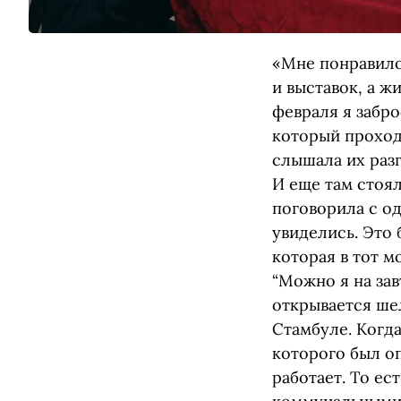
«Мне понравило
и выставок, а ж
февраля я забро
который проход
слышала их разг
И еще там стоял
поговорила с од
увиделись. Это 
которая в тот м
“Можно я на зав
открывается шел
Стамбуле. Когда
которого был оп
работает. То ес