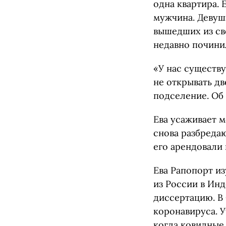
одна квартира. 
мужчина. Девушк
вышедших из св
недавно почини
«У нас существ
не открывать дв
подселение. Об 
Ева усаживает м
снова разбреда
его арендовали 
Ева Рапопорт из
из России в Ин
диссертацию. В 
коронавируса. 
когда ковидные 