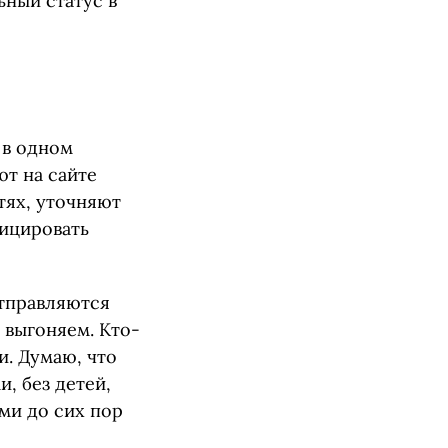
ный статус в
 в одном
ют на сайте
тях, уточняют
фицировать
отправляются
 выгоняем. Кто-
и. Думаю, что
, без детей,
ми до сих пор