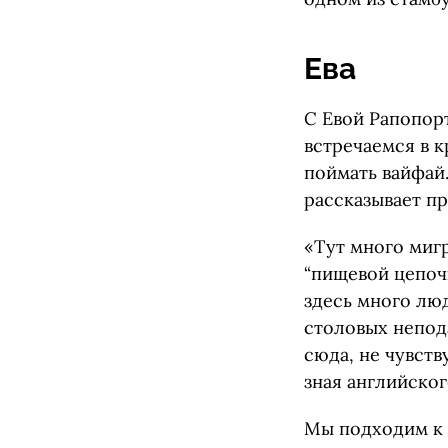
Ева
С Евой Рапопор
встречаемся в к
поймать вайфай.
рассказывает пр
«Тут много мигр
“пищевой цепоч
здесь много люд
столовых непода
сюда, не чувст
зная английског
Мы подходим к д