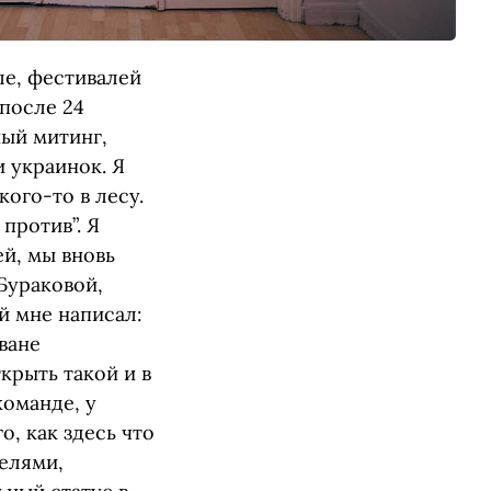
ле, фестивалей
 после 24
ный митинг,
 украинок. Я
кого-то в лесу.
против”. Я
й, мы вновь
Бураковой,
й мне написал:
еване
крыть такой и в
команде, у
о, как здесь что
телями,