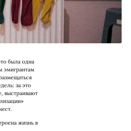
это была одна
им эмигрантам
 размещаться
дель: за это
, выстраивают
илизации»
мест.
троена жизнь в