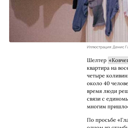
Иллюстрация: Денис Г
Шелтер
«Ковче
квартира на во
четыре коливин
около 40 челове
время люди реш
связи с едином
многим пришлось
По просьбе «Гла
одном из стамб