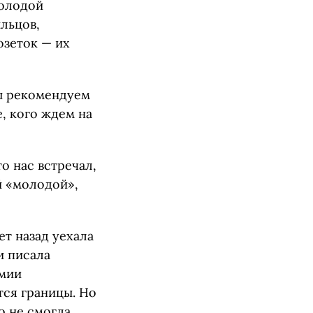
молодой
льцов,
озеток — их
мы рекомендуем
, кого ждем на
о нас встречал,
й «молодой»,
ет назад уехала
и писала
емии
тся границы. Но
о не смогла