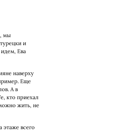
, мы
-турецки и
 идем, Ева
сияне наверху
пример. Еще
ов. А в
е, кто приехал
можно жить, не
а этаже всего