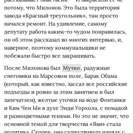
потому, что Милонов. Это была территория
завода «Красный треугольник», там просто
начался ремонт. На удивление, самому
депутату работа каким-то чудом понравилась,
он об этом рассказал во многих интервью, и,
наверное, поэтому коммунальщики не
побежали быстро все закрашивать.
После Милонова был
Мутко
, радужные
снеговики на Марсовом поле, Барак Обама
(который, как известно, зассал все российские
подъезды и ровно за этим занятием и был
запечатлен), желтые уточки на воде Фонтанки
и Ким Чен Ын в духе Энди Уорхола, с помадой
и разноцветными тенями. Но это не значит, что
основной темой для творчества «Яви» стала
политика. Скорее, она существовала наряду с