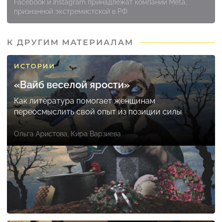
Facebook и Instagram принадлежат компании Meta,
признанной экстремистской в РФ
К ДРУГИМ МАТЕРИАЛАМ
ИСТОРИИ
«Вайб веселой ярости»
Как литература помогает женщинам
переосмыслить свой опыт из позиции силы
Ольга Аристова
,
Кира Варзиева