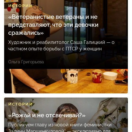
ИСТОРИИ
«Ветеранистые ветераны и не
представляют, что эти девочки
сражались»
Художник и реабилитолог Саша Галицкий — о
частном опыте борьбы с ПТСР у женщин
Ольга Григорьева
ИСТОРИИ
«Рожай и не отсвечивай?»
Публикуем главу из новой книги феминистки
Залины Маршенкуловой* — эксклюзивно для