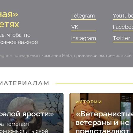
ная»
Telegram
YouTub
етях
VK
Facebo
ь, чтобы не
Instagram
Twitter
 самое важное
stagram принадлежат компании Meta, признанной экстремистской
 МАТЕРИАЛАМ
ИСТОРИИ
селой ярости»
«Ветеранисты
ветераны и не
ра помогает
представляют, 
реосмыслить свой