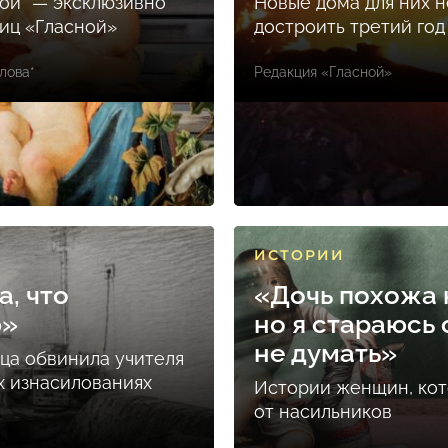
ой* — эксклюзивно
Новые дома для них н
ниц «Гласной»
достроить третий год
лова*
Редакция «Гласной»
ИСТОРИИ
а, что
«Дочь похожа н
ю»
но я стараюсь 
не думать»
ца обвинила учителя
х изнасилованиях
Истории женщин, ко
от насильников