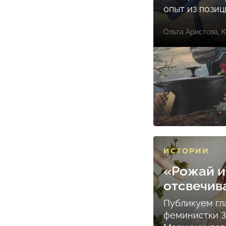
опыт из пози
Ольга Аристова
,
К
ИСТОРИИ
«Рожай и
отсвечив
Публикуем гл
феминистки 