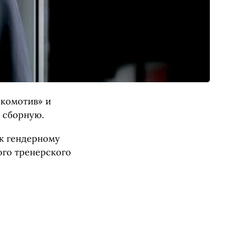
окомотив» и
а сборную.
 к гендерному
ого тренерского