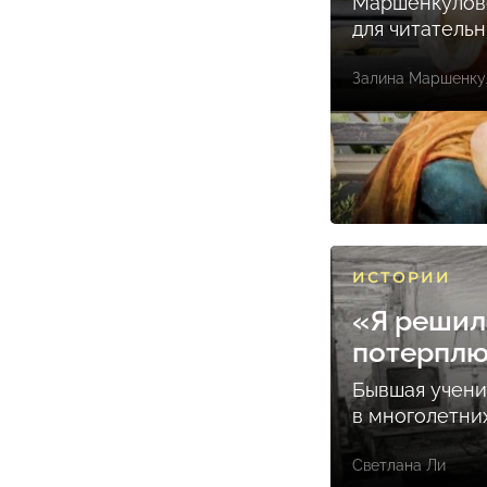
Маршенкулов
для читатель
Залина Маршенку
ИСТОРИИ
«Я решил
потерпл
Бывшая учени
в многолетни
Светлана Ли