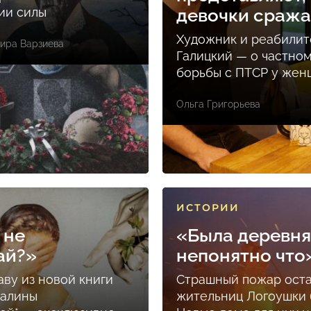
ции силы
девочки сраж
Художник и реабилит
ира Варзиева
Галицкий — о частно
борьбы с ПТСР у же
Ольга Григорьева
ИСТОРИИ
 не
«Была деревня
ай?»
непонятно что
аву из новой книги
Страшный пожар ост
Залины
жительниц Логоушки б