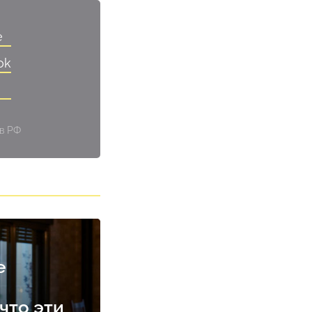
e
ok
 в РФ
е
что эти