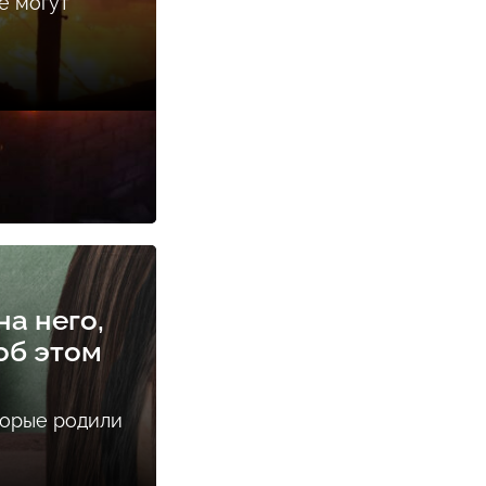
е могут
а него,
об этом
торые родили