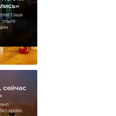
ались»
олог Саша
м опыте
нщин
, сейчас
»
авил
ез крова.