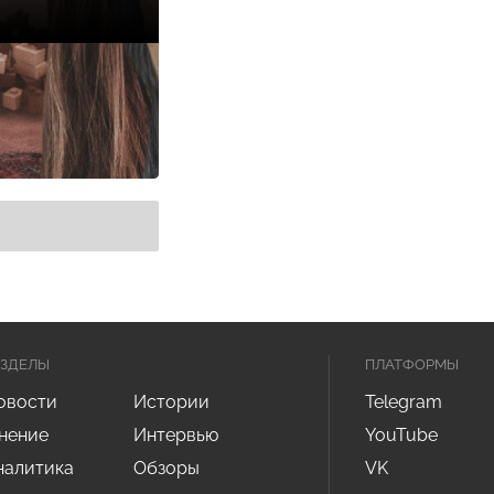
АЗДЕЛЫ
ПЛАТФОРМЫ
овости
Истории
Telegram
нение
Интервью
YouTube
налитика
Обзоры
VK