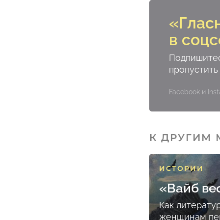
«Глас
в соцс
Подпишитес
пропустить
Facebook и In
К ДРУГИМ
ИСТОРИИ
«Вайб ве
Как литерату
женщинам пе